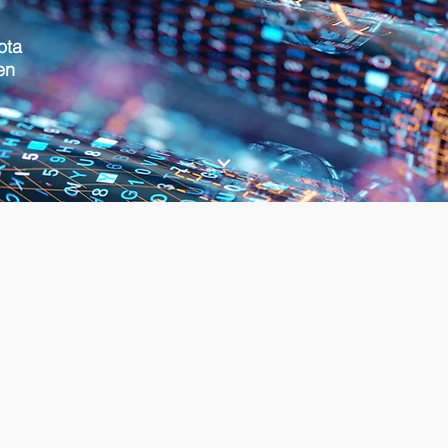
ota
en