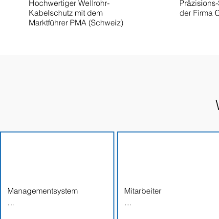
Hochwertiger Wellrohr-
Präzisions
Kabelschutz mit dem
der Firma 
Marktführer PMA (Schweiz)​
Managementsystem

Mitarbeiter

Unser Managementsystem 
Unser Kapital sind unsere 