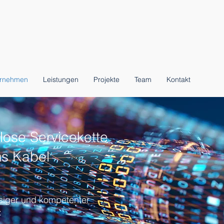
ernehmen
Leistungen
Projekte
Team
Kontakt
tlose Servicekette
ms Kabel
ssiger und kompetenter
: