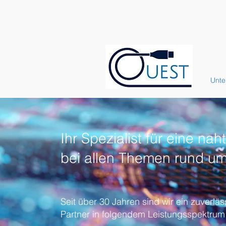
Unt
Ihr Spezialist für eine nah
bei allen Themen rund u
Seit über 30 Jahren sind wir ein zuverlä
Partner in folgendem Leistungsspektrum